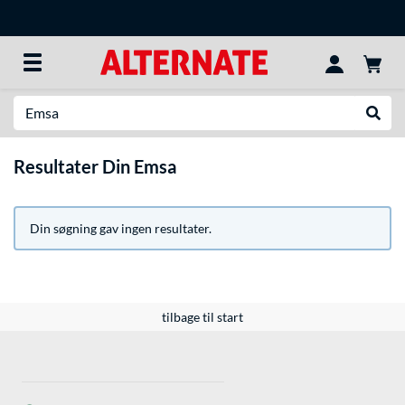
Søg efter noget
Udfør
Resultater Din Emsa
Din søgning gav ingen resultater.
tilbage til start