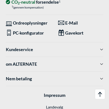
CO
-neutral
forsendelse
1
2
1
(gennem kompensation)
Ordreoplysninger
E-Mail
PC-konfigurator
Gavekort
Kundeservice
om ALTERNATE
Nem betaling
Impressum
Landevalg