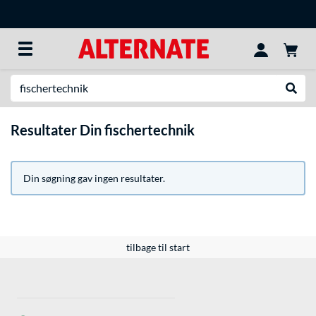
Søg efter noget
Udfør
Resultater Din fischertechnik
Din søgning gav ingen resultater.
tilbage til start