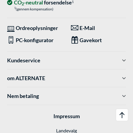
CO
-neutral
forsendelse
1
2
1
(gennem kompensation)
Ordreoplysninger
E-Mail
PC-konfigurator
Gavekort
Kundeservice
om ALTERNATE
Nem betaling
Impressum
Landevalg