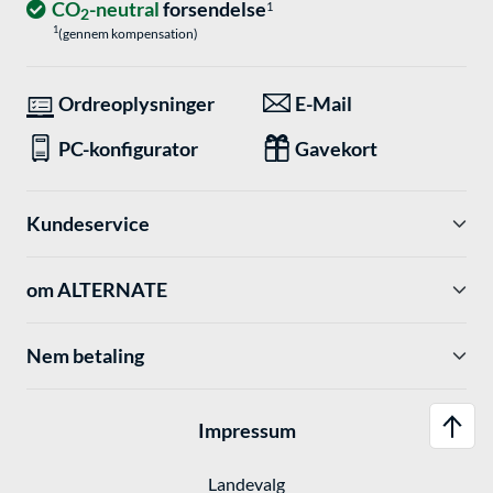
CO
-neutral
forsendelse
1
2
1
(gennem kompensation)
Ordreoplysninger
E-Mail
PC-konfigurator
Gavekort
Kundeservice
om ALTERNATE
Nem betaling
Impressum
Landevalg