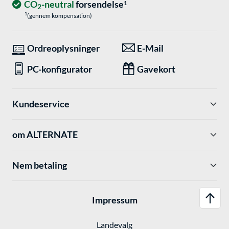
CO
-neutral
forsendelse
1
2
1
(gennem kompensation)
Ordreoplysninger
E-Mail
PC-konfigurator
Gavekort
Kundeservice
om ALTERNATE
Nem betaling
Impressum
Landevalg