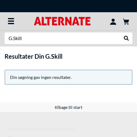
Søg efter noget
Udfør
Resultater Din G.Skill
Din søgning gav ingen resultater.
tilbage til start