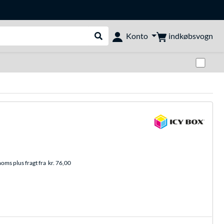
indkøbsvogn
Konto
Udfør søgning
Skif
moms plus fragt fra
kr. 76,00