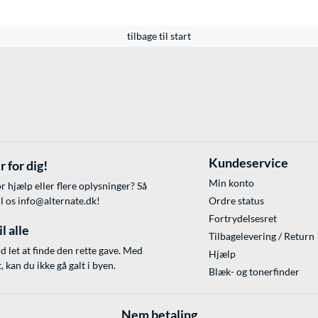
tilbage til start
Kundeservice
r for dig!
Min konto
r hjælp eller flere oplysninger? Så
il os
info@alternate.dk
!
Ordre status
Fortrydelsesret
l alle
Tilbagelevering / Return
id let at finde den rette gave. Med
Hjælp
 kan du ikke gå galt i byen.
Blæk- og tonerfinder
Nem betaling