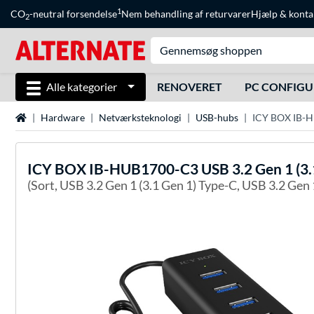
1
CO
-neutral forsendelse
Nem behandling af returvarer
Hjælp
&
konta
2
Alle kategorier
RENOVERET
PC CONFIG
Startside
Hardware
Netværksteknologi
USB-hubs
ICY BOX IB-HU
ICY BOX
IB-HUB1700-C3 USB 3.2 Gen 1 (3.1
(Sort, USB 3.2 Gen 1 (3.1 Gen 1) Type-C, USB 3.2 Gen 