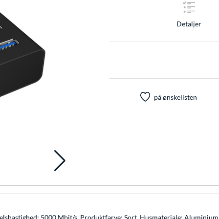
Detaljer
på ønskelisten
selshastighed: 5000 Mbit/s, Produktfarve: Sort, Husmateriale: Aluminiu