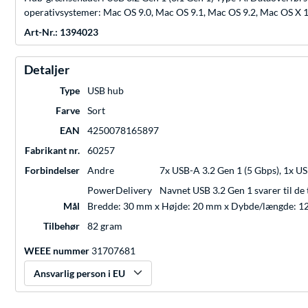
operativsystemer: Mac OS 9.0, Mac OS 9.1, Mac OS 9.2, Mac OS X
Art-Nr.: 1394023
Detaljer
Type
USB hub
Farve
Sort
EAN
4250078165897
Fabrikant nr.
60257
Forbindelser
Andre
7x USB-A 3.2 Gen 1 (5 Gbps), 1x US
PowerDelivery
Navnet USB 3.2 Gen 1 svarer til de 
Mål
Bredde: 30 mm x Højde: 20 mm x Dybde/længde: 
Tilbehør
82 gram
WEEE nummer
31707681
Ansvarlig person i EU