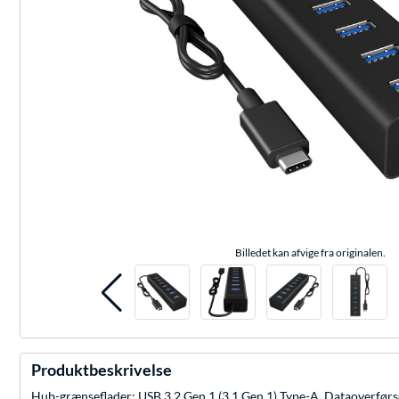
Billedet kan afvige fra originalen.
Produktbeskrivelse
Hub-grænseflader: USB 3.2 Gen 1 (3.1 Gen 1) Type-A. Dataoverfør