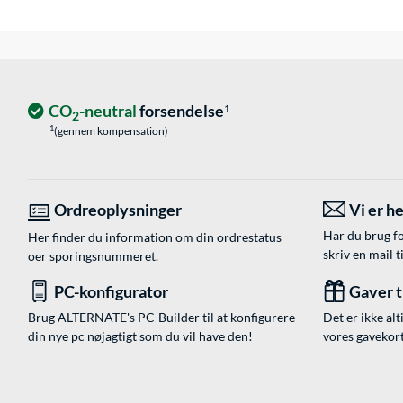
CO
-neutral
forsendelse
1
2
1
(gennem kompensation)
Ordreoplysninger
Vi er he
Har du brug fo
Her finder du information om din ordrestatus
skriv en mail t
oer sporingsnummeret.
PC-konfigurator
Gaver ti
Brug ALTERNATE's PC-Builder til at konfigurere
Det er ikke alt
din nye pc nøjagtigt som du vil have den!
vores gavekort,